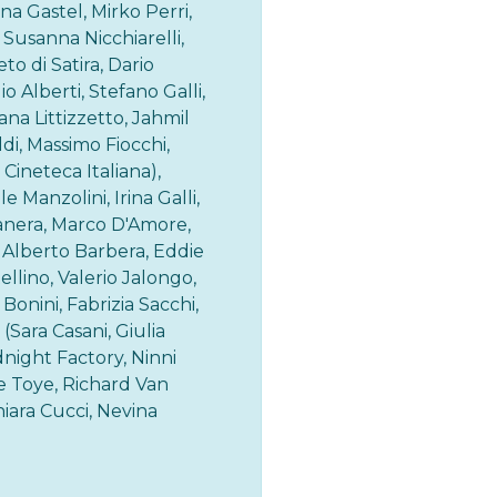
nna Gastel, Mirko Perri,
 Susanna Nicchiarelli,
to di Satira, Dario
io Alberti, Stefano Galli,
ana Littizzetto, Jahmil
di, Massimo Fiocchi,
Cineteca Italiana),
 Manzolini, Irina Galli,
anera, Marco D'Amore,
v, Alberto Barbera, Eddie
ellino, Valerio Jalongo,
onini, Fabrizia Sacchi,
Sara Casani, Giulia
dnight Factory, Ninni
e Toye, Richard Van
iara Cucci, Nevina