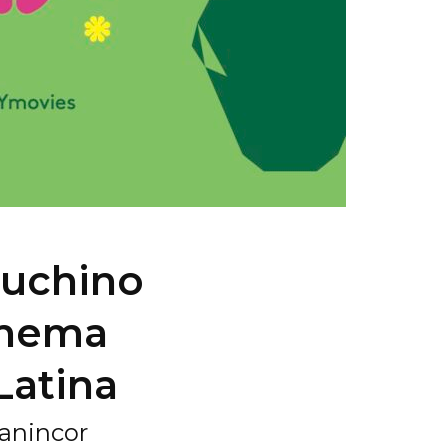
Luchino
Cinema
Latina
anincor