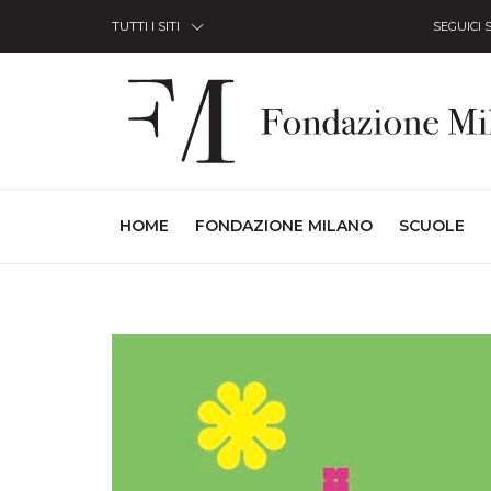
Skip to Content
TUTTI I SITI
SEGUICI 
(CURRENT)
HOME
FONDAZIONE MILANO
SCUOLE