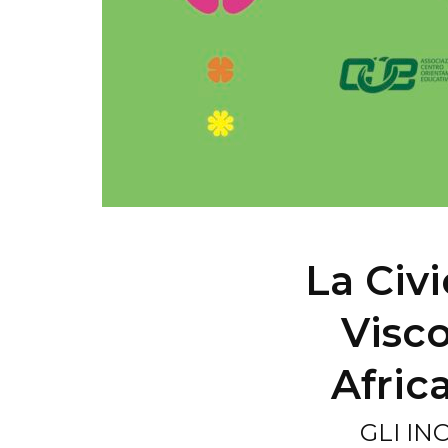
La Civ
Visco
Afric
GLI IN