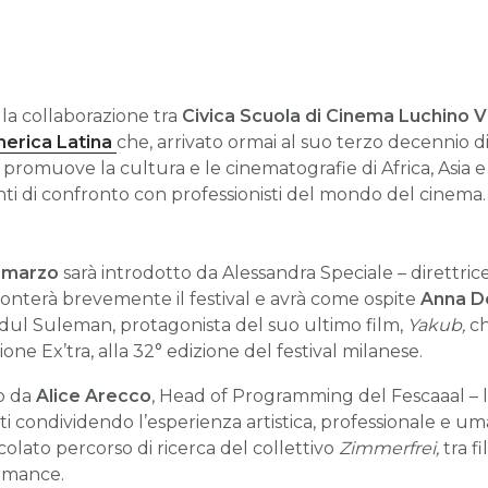
la collaborazione tra
Civica Scuola di Cinema Luchino V
merica Latina
che, arrivato ormai al suo terzo decennio di a
 promuove la cultura e le cinematografie di Africa, Asia 
ti di confronto con professionisti del mondo del cinema.
3 marzo
sarà introdotto da Alessandra Speciale – direttrice
onterà brevemente il festival e avrà come ospite
Anna D
ul Suleman, protagonista del suo ultimo film,
Yakub,
ch
ne Ex’tra, alla 32° edizione del festival milanese.
o da
Alice Arecco
, Head of Programming del Fescaaal – 
 condividendo l’esperienza artistica, professionale e um
icolato percorso di ricerca del collettivo
Zimmerfrei,
tra f
ormance.