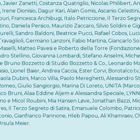
o, Javier Zanetti, Costanza Quatriglio, Nicolas Philibert, A
 Irene Dionisio, Dagur Kari, Alain Gomis, Ascanio Celestini,
puri, Francesca Archibugi, Italo Petriccione, Il Terzo Segre
ino, Daniela Persico, Maurizio Zaccaro, Silvio Soldini e Gig
Maurelli, Sandro Baldoni, Beatrice Pucci, Rafael Cobos, Luci
Travaglioli, Germano Lanzoni, Fabio Martina, Giancarlo Sol
 Maselli, Matteo Pavesi e Roberto della Torre (Fondazione 
andro Stellino, Giovanna Lombardi, Stefano Anselmi, Michele
 e Bruno Bozzetto di Studio Bozzetto & Co., Leonardo M
isio, Lionel Baier, Andrea Caccia, Ester Corvi, Borotalco.t
Paola Dubini, Marco Villa, Paolo Mereghetti, Alessandro St
omeo, Giulio Sangiorgio, Marina Di Loreto, UNITA (Marco B
co Bruni, Alaa Eddine Aljem e Alessandra Speciale, LYNN (
uno e Micol Roubini, Mia Hansen Løve, Jonathan Bazzi, Mi
es, Il Terzo Segreto di Satira, Emanuele Colombo, Patric
tonio, Gianfranco Pannone, Hleb Papou, Ali Khamraev, Ch
 Ursula Meier.