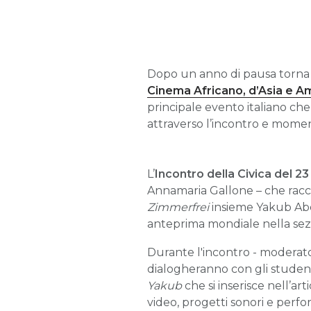
Dopo un anno di pausa torna 
Cinema Africano, d’Asia e A
principale evento italiano che
attraverso l’incontro e momen
L’
I
ncontro della Civica del 2
Annamaria Gallone – che racc
Zimmerfrei
insieme Yakub Abd
anteprima mondiale nella sezio
Durante l'incontro - moderat
dialogheranno con gli studenti
Yakub
che si inserisce nell’art
video, progetti sonori e perf