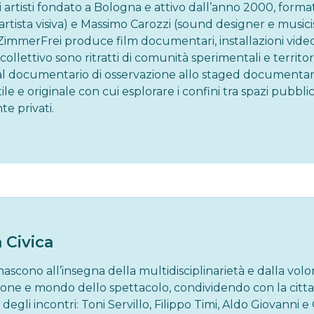
artisti fondato a Bologna e attivo dall’anno 2000, form
rtista visiva) e Massimo Carozzi (sound designer e music
. ZimmerFrei produce film documentari, installazioni video
collettivo sono ritratti di comunità sperimentali e territor
l documentario di osservazione allo staged documentary,
le e originale con cui esplorare i confini tra spazi pubblic
e privati.
a Civica
nascono all’insegna della multidisciplinarietà e dalla volo
zione e mondo dello spettacolo, condividendo con la citt
ti degli incontri: Toni Servillo, Filippo Timi, Aldo Giovanni