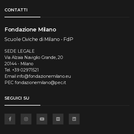
Torna su
CONTATTI
Fondazione Milano
Scuole Civiche di Milano - FdP
SEDE LEGALE
Via Alzaia Naviglio Grande, 20
20144 - Milano
Tel.
+39 02971521
Email
info@fondazionemilano.eu
PEC
fondazionemilano@pec.it
SEGUICI SU
Facebook
Instagram
YouTube
Flickr
Linkedin