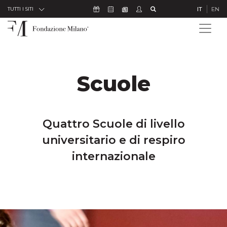
Skip to Content
Icona Sostienici
Icona Calendario Eventi
Icona Studenti
Icona Cerca
IT
EN
Icona Newsletter
TUTTI I SITI
Scuole
Quattro Scuole di livello
universitario e di respiro
internazionale