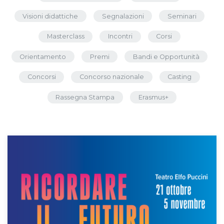
Visioni didattiche
Segnalazioni
Seminari
Masterclass
Incontri
Corsi
Orientamento
Premi
Bandi e Opportunità
Concorsi
Concorso nazionale
Casting
Rassegna Stampa
Erasmus+