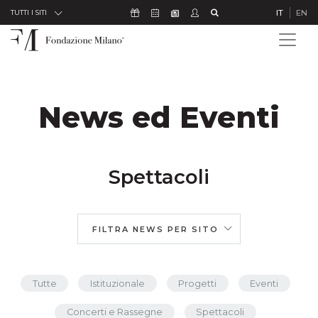
Skip to Content
Icona Sostienici
Icona Calendario Eventi
Icona Studenti
Icona Cerca
IT
EN
Icona Newsletter
TUTTI I SITI
News ed Eventi
Spettacoli
FILTRA NEWS PER SITO
Tutte
Istituzionale
Progetti
Eventi
Concerti e Rassegne
Spettacoli