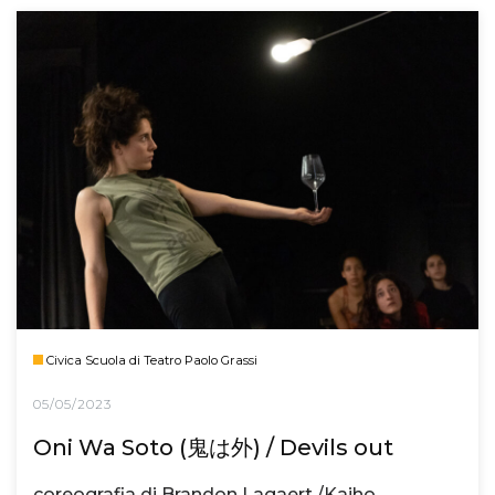
Civica Scuola di Teatro Paolo Grassi
05/05/2023
Oni Wa Soto (鬼は外) / Devils out
coreografia di Brandon Lagaert /Kaiho