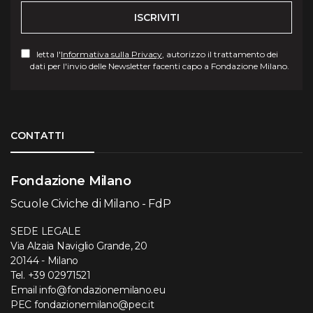
ISCRIVITI
letta l'
Informativa sulla Privacy
, autorizzo il trattamento dei
dati per l'invio delle Newsletter facenti capo a Fondazione Milano.
Torna su
CONTATTI
Fondazione Milano
Scuole Civiche di Milano - FdP
SEDE LEGALE
Via Alzaia Naviglio Grande, 20
20144 - Milano
Tel.
+39 02971521
Email
info@fondazionemilano.eu
PEC
fondazionemilano@pec.it