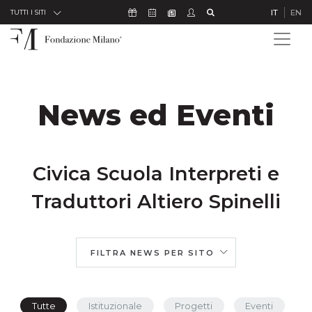
Skip to Content
Icona Sostienici
Icona Calendario Eventi
Icona Studenti
Icona Cerca
IT
EN
Icona Newsletter
TUTTI I SITI
News ed Eventi
Civica Scuola Interpreti e
Traduttori Altiero Spinelli
FILTRA NEWS PER SITO
Tutte
Istituzionale
Progetti
Eventi