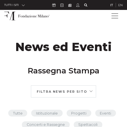
Skip to Content
Icona Sostienici
Icona Calendario Eventi
Icona Studenti
Icona Cerca
IT
EN
Icona Newsletter
TUTTI I SITI
News ed Eventi
Rassegna Stampa
FILTRA NEWS PER SITO
Tutte
Istituzionale
Progetti
Eventi
Concerti e Rassegne
Spettacoli