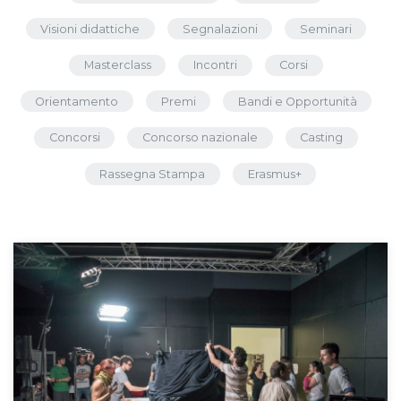
Visioni didattiche
Segnalazioni
Seminari
Masterclass
Incontri
Corsi
Orientamento
Premi
Bandi e Opportunità
Concorsi
Concorso nazionale
Casting
Rassegna Stampa
Erasmus+