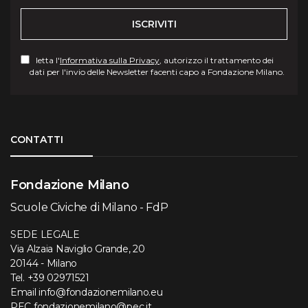
ISCRIVITI
letta l'
Informativa sulla Privacy
, autorizzo il trattamento dei
dati per l'invio delle Newsletter facenti capo a Fondazione Milano.
Torna su
CONTATTI
Fondazione Milano
Scuole Civiche di Milano - FdP
SEDE LEGALE
Via Alzaia Naviglio Grande, 20
20144 - Milano
Tel.
+39 02971521
Email
info@fondazionemilano.eu
PEC
fondazionemilano@pec.it