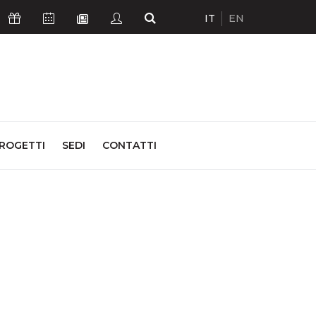
IT
EN
Icona Sostienici
Icona Calendario Eventi
Icona Studenti
Icona Cerca
Icona Newsletter
ROGETTI
SEDI
CONTATTI