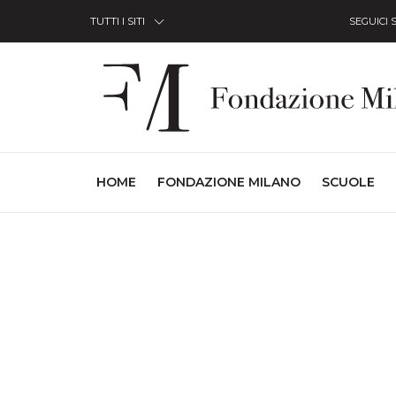
Skip to Content
TUTTI I SITI
SEGUICI 
(CURRENT)
HOME
FONDAZIONE MILANO
SCUOLE