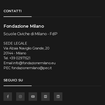
Torna su
CONTATTI
Fondazione Milano
Scuole Civiche di Milano - FdP
SEDE LEGALE
Via Alzaia Naviglio Grande, 20
20144 - Milano
Tel.
+39 02971521
Email
info@fondazionemilano.eu
PEC
fondazionemilano@pec.it
SEGUICI SU
Facebook
Instagram
YouTube
Flickr
Linkedin