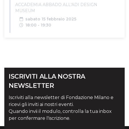
ACCADEMIA ABBADO ALL'ADI DESIGN
MUSEUM
Data
sabato 15 febbraio 2025
Orari
18:00 - 19:30
ISCRIVITI ALLA NOSTRA
NEWSLETTER
Iscriviti alla newsletter di Fondazione Milano e
ricevi gli inviti ai nostri eventi.
Quando invii il modulo, controlla la tua inbox
per confermare l'iscrizione.