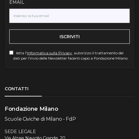
EMAIL
ISCRIVITI
letta l'
Informativa sulla Privacy
, autorizzo il trattamento dei
dati per l'invio delle Newsletter facenti capo a Fondazione Milano.
Torna su
CONTATTI
Fondazione Milano
Scuole Civiche di Milano - FdP
SEDE LEGALE
Via Alzaia Naviglio Grande, 20