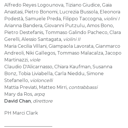
Alfredo Reyes Logounova, Tiziano Giudice, Gaia
Anastasi, Pietro Bonomi, Lucrezia Bussola, Eleonora
Podestà, Samuele Preda, Filippo Taccogna,
violini I
Arianna Bandera, Giovanni Putzulu, Amos Bono,
Pietro Destefanis, Tommaso Galindo Pacheco, Clara
Gerelli, Alessio Santagata,
violini II
Maria Cecilia Villani, Giampaola Lavorata, Gianmarco
Andreoli, Niki Gallegos, Tommaso Malacalza, Jacopo
Martinazzi,
viole
Claudio D'Alicarnasso, Chiara Kaufman, Susanna
Bonz, Tobia Liviabella, Carla Nieddu, Simone
Stefanello,
violoncelli
Mattia Previati, Matteo Mirri,
contrabbassi
Mary da Ros,
arpq
David Chan
,
direttore
PH Marci Clark
_____________________