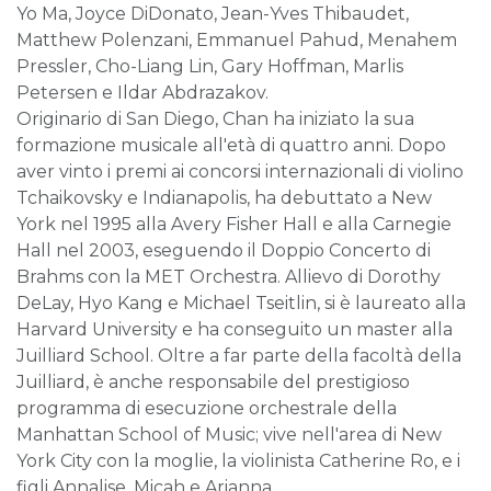
Yo Ma, Joyce DiDonato, Jean-Yves Thibaudet,
Matthew Polenzani, Emmanuel Pahud, Menahem
Pressler, Cho-Liang Lin, Gary Hoffman, Marlis
Petersen e Ildar Abdrazakov.
Originario di San Diego, Chan ha iniziato la sua
formazione musicale all'età di quattro anni. Dopo
aver vinto i premi ai concorsi internazionali di violino
Tchaikovsky e Indianapolis, ha debuttato a New
York nel 1995 alla Avery Fisher Hall e alla Carnegie
Hall nel 2003, eseguendo il Doppio Concerto di
Brahms con la MET Orchestra. Allievo di Dorothy
DeLay, Hyo Kang e Michael Tseitlin, si è laureato alla
Harvard University e ha conseguito un master alla
Juilliard School. Oltre a far parte della facoltà della
Juilliard, è anche responsabile del prestigioso
programma di esecuzione orchestrale della
Manhattan School of Music; vive nell'area di New
York City con la moglie, la violinista Catherine Ro, e i
figli Annalise, Micah e Arianna.