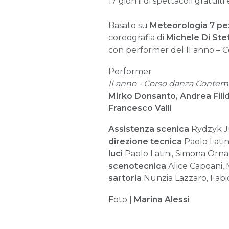
17 giorni di spettacoli gratuiti 
Basato su
Meteorologia 7 pezz
coreografia di
Michele Di Ste
con performer del II anno –
Performer
II anno - Corso danza Contemp
Mirko Donsanto, Andrea Fili
Francesco Valli
Assistenza scenica
Rydzyk J
direzione tecnica
Paolo Latin
luci
Paolo Latini, Simona Orna
scenotecnica
Alice Capoani, 
sartoria
Nunzia Lazzaro, Fabi
Foto |
Marina Alessi