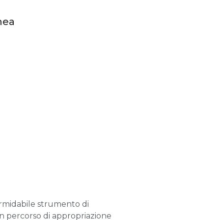
nea
formidabile strumento di
o un percorso di appropriazione