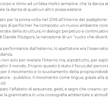
 corpo e ritmo ad un’idea molto semplice: che la danza ab
le la danza di qualcun altro possa esistere.
 per la prima volta nel 2016 all’interno del padiglione v
uppo di performer ha composto un nuovo ambiente coreog
etrate della struttura, in dialogo perpetuo e continuativo 
di Davide Pizzigoni, la narrazione di un “vuoto che diven
 performance dall’esterno, lo spettatore era l’osservatore
 danza.
on solo per rivelare l’interno ma, soprattutto, per esplo
 altri: il mondo. Proprio questo è stato il focus del percors
per il movimento e lo svuotamento della propria individua
vatore - pubblico. Il movimento come lingua, grazie alla 
ciò
pato l'alfabeto di sequenze, gesti, e segni che creano i pr
 la grammatica in una coreografia ambientale e atmosfer