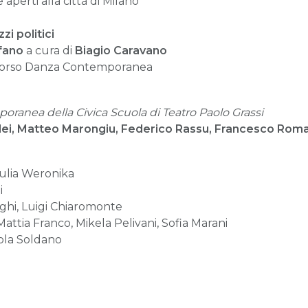
e aperti alla città di Milano
i politici
fano
a cura di
Biagio Caravano
 Corso Danza Contemporanea
oranea della Civica Scuola di Teatro Paolo Grassi
dei, Matteo Marongiu, Federico Rassu, Francesco Romag
ulia Weronika
i
ghi, Luigi Chiaromonte
Mattia Franco, Mikela Pelivani, Sofia Marani
ola Soldano