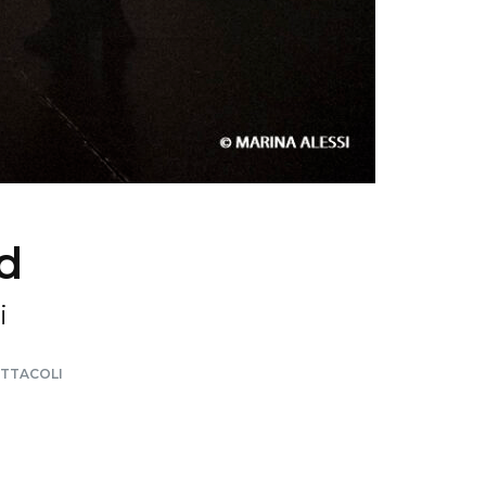
d
i
ETTACOLI