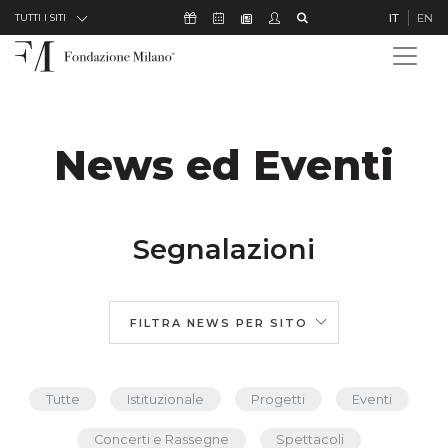
Skip to Content
Icona Sostienici
Icona Calendario Eventi
Icona Studenti
Icona Cerca
IT
EN
Icona Newsletter
TUTTI I SITI
News ed Eventi
Segnalazioni
FILTRA NEWS PER SITO
Tutte
Istituzionale
Progetti
Eventi
Concerti e Rassegne
Spettacoli