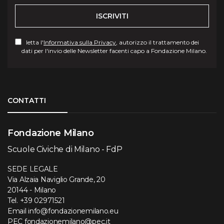
ISCRIVITI
letta l'
Informativa sulla Privacy
, autorizzo il trattamento dei
dati per l'invio delle Newsletter facenti capo a Fondazione Milano.
Torna su
CONTATTI
Fondazione Milano
Scuole Civiche di Milano - FdP
SEDE LEGALE
Via Alzaia Naviglio Grande, 20
20144 - Milano
Tel.
+39 02971521
Email
info@fondazionemilano.eu
PEC
fondazionemilano@pec.it