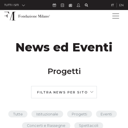
Skip to Content
Icona Sostienici
Icona Calendario Eventi
Icona Studenti
Icona Cerca
IT
EN
Icona Newsletter
TUTTI I SITI
News ed Eventi
Progetti
FILTRA NEWS PER SITO
Tutte
Istituzionale
Progetti
Eventi
Concerti e Rassegne
Spettacoli