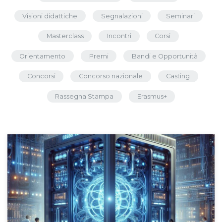
Visioni didattiche
Segnalazioni
Seminari
Masterclass
Incontri
Corsi
Orientamento
Premi
Bandi e Opportunità
Concorsi
Concorso nazionale
Casting
Rassegna Stampa
Erasmus+