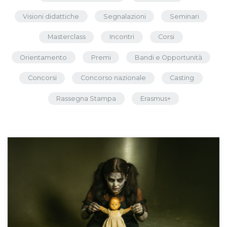
Visioni didattiche
Segnalazioni
Seminari
Masterclass
Incontri
Corsi
Orientamento
Premi
Bandi e Opportunità
Concorsi
Concorso nazionale
Casting
Rassegna Stampa
Erasmus+