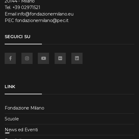
20144 - Milano
Tel.
+39 02971521
Email
info@fondazionemilano.eu
PEC
fondazionemilano@pec.it
SEGUICI SU
Facebook
Instagram
YouTube
Flickr
Linkedin
LINK
Fondazione Milano
Scuole
News ed Eventi