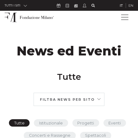
Skip to Content
Icona Sostienici
Icona Calendario Eventi
Icona Studenti
Icona Cerca
IT
EN
Icona Newsletter
TUTTI I SITI
News ed Eventi
Tutte
FILTRA NEWS PER SITO
Tutte
Istituzionale
Progetti
Eventi
Concerti e Rassegne
Spettacoli