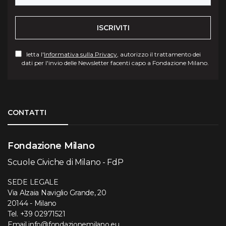
ISCRIVITI
letta l'
Informativa sulla Privacy
, autorizzo il trattamento dei
dati per l'invio delle Newsletter facenti capo a Fondazione Milano.
Torna su
CONTATTI
Fondazione Milano
Scuole Civiche di Milano - FdP
SEDE LEGALE
Via Alzaia Naviglio Grande, 20
20144 - Milano
Tel.
+39 02971521
Email
info@fondazionemilano.eu