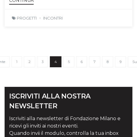
CONTINUA
PROGETTI
INCONTRI
nte
1
2
3
4
5
6
7
8
9
Su
ISCRIVITI ALLA NOSTRA
NEWSLETTER
Iscriviti alla newsletter di Fondazione Milano e
ricevi gli inviti ai nostri eventi.
Quando invii il modulo, controlla la tua inbox