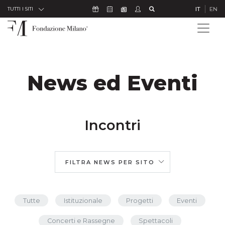
Skip to Content
Icona Sostienici
Icona Calendario Eventi
Icona Studenti
Icona Cerca
IT
EN
Icona Newsletter
TUTTI I SITI
News ed Eventi
Incontri
FILTRA NEWS PER SITO
Tutte
Istituzionale
Progetti
Eventi
Concerti e Rassegne
Spettacoli