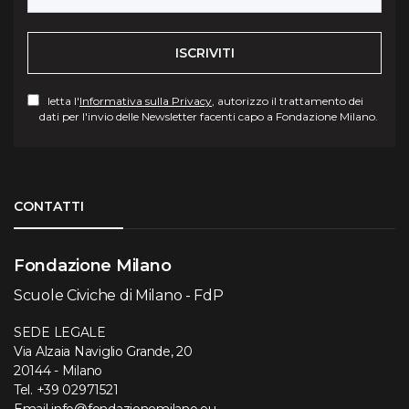
ISCRIVITI
letta l'
Informativa sulla Privacy
, autorizzo il trattamento dei
dati per l'invio delle Newsletter facenti capo a Fondazione Milano.
Torna su
CONTATTI
Fondazione Milano
Scuole Civiche di Milano - FdP
SEDE LEGALE
Via Alzaia Naviglio Grande, 20
20144 - Milano
Tel.
+39 02971521
Email
info@fondazionemilano.eu