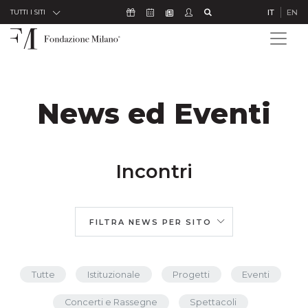
Skip to Content
Icona Sostienici
Icona Calendario Eventi
Icona Studenti
Icona Cerca
IT
EN
Icona Newsletter
TUTTI I SITI
News ed Eventi
Incontri
FILTRA NEWS PER SITO
Tutte
Istituzionale
Progetti
Eventi
Concerti e Rassegne
Spettacoli