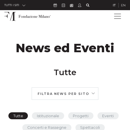
Skip to Content
Icona Sostienici
Icona Calendario Eventi
Icona Studenti
Icona Cerca
IT
EN
Icona Newsletter
TUTTI I SITI
News ed Eventi
Tutte
FILTRA NEWS PER SITO
Tutte
Istituzionale
Progetti
Eventi
Concerti e Rassegne
Spettacoli