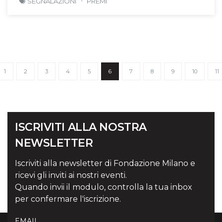
SEGNALAZIONI
PREMI
1
2
3
4
5
6
7
8
9
10
11
ISCRIVITI ALLA NOSTRA
NEWSLETTER
Iscriviti alla newsletter di Fondazione Milano e
ricevi gli inviti ai nostri eventi.
Quando invii il modulo, controlla la tua inbox
per confermare l'iscrizione.
EMAIL