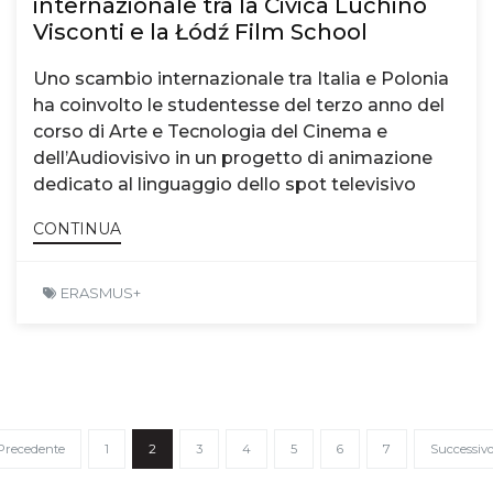
internazionale tra la Civica Luchino
Visconti e la Łódź Film School
Uno scambio internazionale tra Italia e Polonia
ha coinvolto le studentesse del terzo anno del
corso di Arte e Tecnologia del Cinema e
dell’Audiovisivo in un progetto di animazione
dedicato al linguaggio dello spot televisivo
CONTINUA
ERASMUS+
Precedente
1
2
3
4
5
6
7
Successiv