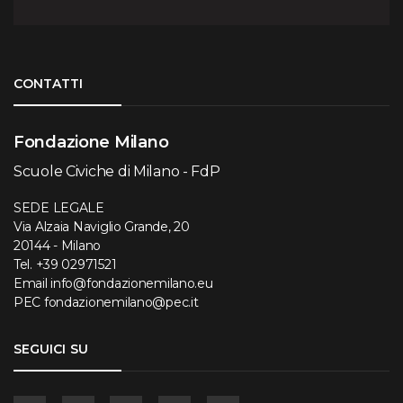
Torna su
CONTATTI
Fondazione Milano
Scuole Civiche di Milano - FdP
SEDE LEGALE
Via Alzaia Naviglio Grande, 20
20144 - Milano
Tel.
+39 02971521
Email
info@fondazionemilano.eu
PEC
fondazionemilano@pec.it
SEGUICI SU
Facebook
Instagram
YouTube
Flickr
Linkedin