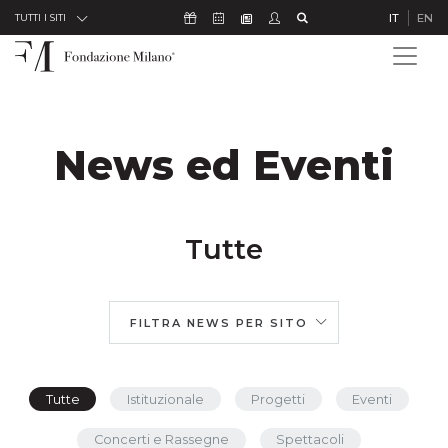
Skip to Content
Icona Sostienici
Icona Calendario Eventi
Icona Studenti
Icona Cerca
IT
EN
Icona Newsletter
TUTTI I SITI
News ed Eventi
Tutte
FILTRA NEWS PER SITO
Tutte
Istituzionale
Progetti
Eventi
Concerti e Rassegne
Spettacoli