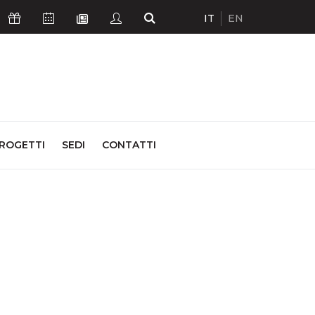
IT
EN
Icona Sostienici
Icona Calendario Eventi
Icona Studenti
Icona Cerca
Icona Newsletter
ROGETTI
SEDI
CONTATTI