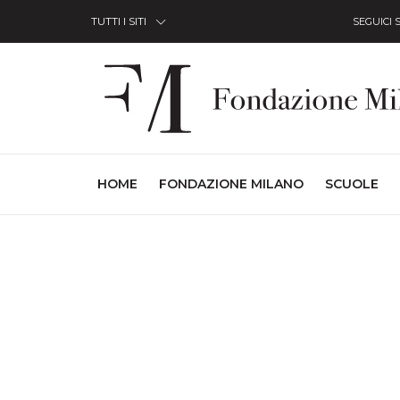
Skip to Content
TUTTI I SITI
SEGUICI 
(CURRENT)
HOME
FONDAZIONE MILANO
SCUOLE