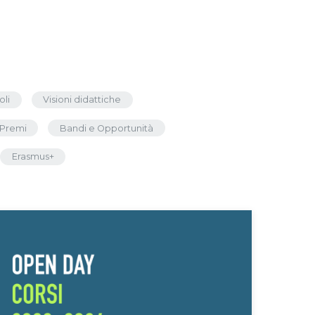
oli
Visioni didattiche
Premi
Bandi e Opportunità
Erasmus+