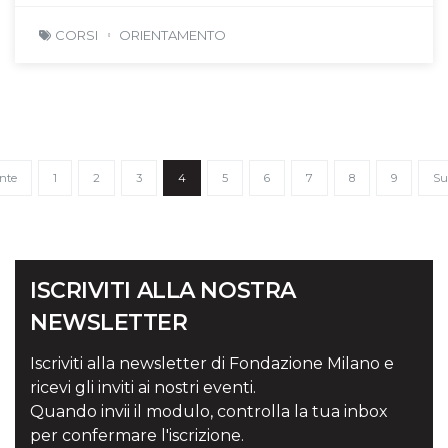
CORSI
ORIENTAMENTO
nte
1
2
3
4
5
6
7
8
9
Su
ISCRIVITI ALLA NOSTRA
NEWSLETTER
Iscriviti alla newsletter di Fondazione Milano e
ricevi gli inviti ai nostri eventi.
Quando invii il modulo, controlla la tua inbox
per confermare l'iscrizione.