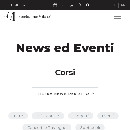
Skip to Content
Icona Sostienici
Icona Calendario Eventi
Icona Studenti
Icona Cerca
IT
EN
Icona Newsletter
TUTTI I SITI
News ed Eventi
Corsi
FILTRA NEWS PER SITO
Tutte
Istituzionale
Progetti
Eventi
Concerti e Rassegne
Spettacoli