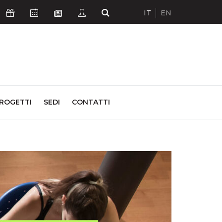
IT
EN
Icona Sostienici
Icona Calendario Eventi
Icona Studenti
Icona Cerca
Icona Newsletter
ROGETTI
SEDI
CONTATTI