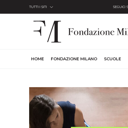
Skip to Content
TUTTI I SITI
SEGUICI 
(CURRENT)
HOME
FONDAZIONE MILANO
SCUOLE