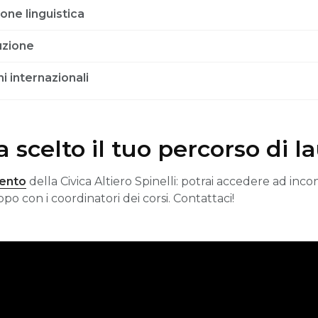
ne linguistica
uzione
i internazionali
 scelto il tuo percorso di l
mento
della Civica Altiero Spinelli: potrai accedere ad inco
po con i coordinatori dei corsi. Contattaci!