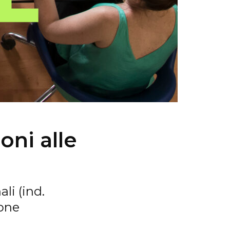
oni alle
li (ind.
ione