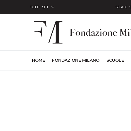
Skip to Content
TUTTI I SITI
SEGUICI 
(CURRENT)
HOME
FONDAZIONE MILANO
SCUOLE