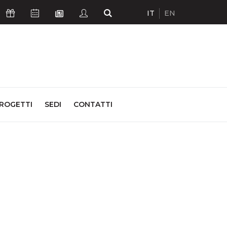
IT
EN
Icona Sostienici
Icona Calendario Eventi
Icona Studenti
Icona Cerca
Icona Newsletter
ROGETTI
SEDI
CONTATTI