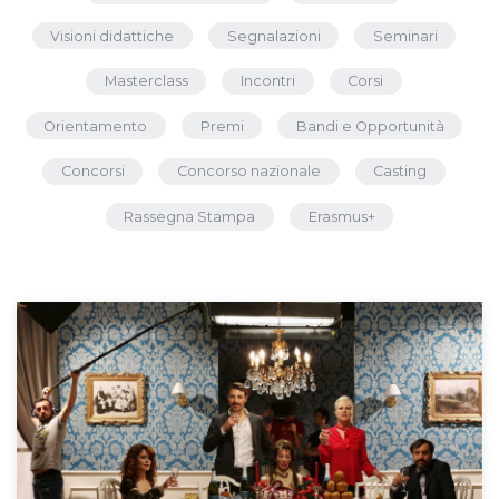
Visioni didattiche
Segnalazioni
Seminari
Masterclass
Incontri
Corsi
Orientamento
Premi
Bandi e Opportunità
Concorsi
Concorso nazionale
Casting
Rassegna Stampa
Erasmus+