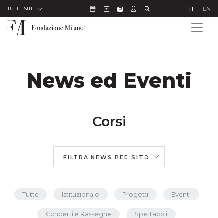
Skip to Content
Icona Sostienici
Icona Calendario Eventi
Icona Studenti
Icona Cerca
IT
EN
Icona Newsletter
TUTTI I SITI
News ed Eventi
Corsi
FILTRA NEWS PER SITO
Tutte
Istituzionale
Progetti
Eventi
Concerti e Rassegne
Spettacoli