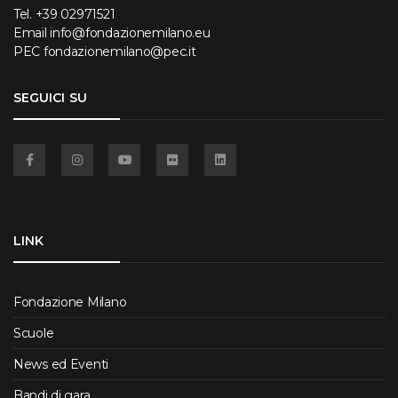
Tel.
+39 02971521
Email
info@fondazionemilano.eu
PEC
fondazionemilano@pec.it
SEGUICI SU
Facebook
Instagram
YouTube
Flickr
Linkedin
LINK
Fondazione Milano
Scuole
News ed Eventi
Bandi di gara