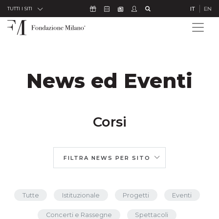
Skip to Content
Icona Sostienici
Icona Calendario Eventi
Icona Studenti
Icona Cerca
IT
EN
Icona Newsletter
TUTTI I SITI
News ed Eventi
Corsi
FILTRA NEWS PER SITO
Tutte
Istituzionale
Progetti
Eventi
Concerti e Rassegne
Spettacoli