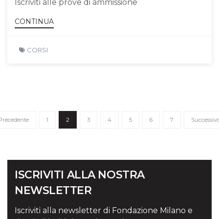
Iscriviti alle prove di ammissione
CONTINUA
CORSI
Precedente
1
2
3
4
5
6
7
Successiv
ISCRIVITI ALLA NOSTRA
NEWSLETTER
Iscriviti alla newsletter di Fondazione Milano e