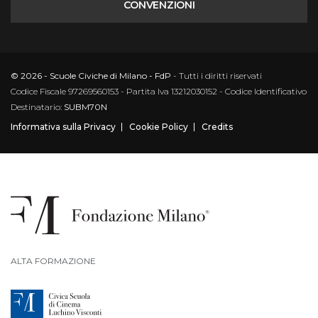
CONVENZIONI
© 2026 - Scuole Civiche di Milano - FdP
- Tutti i diritti riservati
Codice Fiscale 97269560153 - Partita Iva 13212030152 - Codice Identificativo
Destinatario:
SUBM70N
Informativa sulla Privacy
Cookie Policy
Credits
ALTA FORMAZIONE