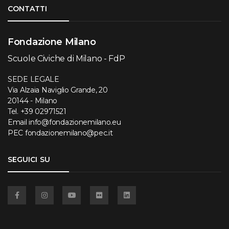
Torna su
CONTATTI
Fondazione Milano
Scuole Civiche di Milano - FdP
SEDE LEGALE
Via Alzaia Naviglio Grande, 20
20144 - Milano
Tel.
+39 02971521
Email
info@fondazionemilano.eu
PEC
fondazionemilano@pec.it
SEGUICI SU
Facebook
Instagram
YouTube
Flickr
Linkedin