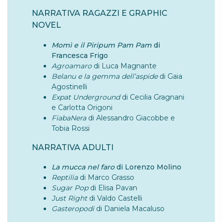
NARRATIVA RAGAZZI E GRAPHIC
NOVEL
Momì e il Piripum Pam Pam
di
Francesca Frigo
Agroamaro
di Luca Magnante
Belanu e la gemma dell’aspide
di Gaia
Agostinelli
Expat Underground
di Cecilia Gragnani
e Carlotta Origoni
FiabaNera
di Alessandro Giacobbe e
Tobia Rossi
NARRATIVA ADULTI
La mucca nel faro
di Lorenzo Molino
Reptilia
di Marco Grasso
Sugar Pop
di Elisa Pavan
Just Right
di Valdo Castelli
Gasteropodi
di Daniela Macaluso