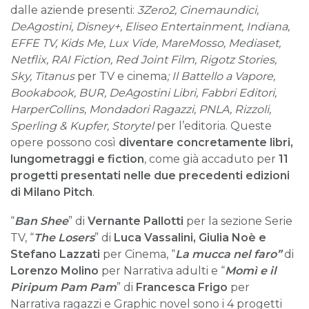
dalle aziende presenti:
3Zero2, Cinemaundici,
DeAgostini, Disney+, Eliseo Entertainment, Indiana,
EFFE TV, Kids Me, Lux Vide, MareMosso, Mediaset,
Netflix, RAI Fiction, Red Joint Film, Rigotz Stories,
Sky, Titanus
per TV e cinema
; Il Battello a Vapore,
Bookabook, BUR, DeAgostini Libri, Fabbri Editori,
HarperCollins, Mondadori Ragazzi, PNLA, Rizzoli,
Sperling & Kupfer, Storytel
per l’editoria. Queste
opere possono così
diventare concretamente libri,
lungometraggi e fiction
, come già accaduto per
11
progetti presentati nelle due precedenti edizioni
di Milano Pitch
.
“
Ban Shee
” di
Vernante Pallotti
per la sezione Serie
TV, “
The Losers
” di
Luca Vassalini, Giulia Noè e
Stefano Lazzati
per Cinema, “
La mucca nel faro”
di
Lorenzo Molino
per Narrativa adulti e “
Momì e il
Piripum Pam Pam
” di
Francesca Frigo
per
Narrativa ragazzi e Graphic novel sono i 4 progetti