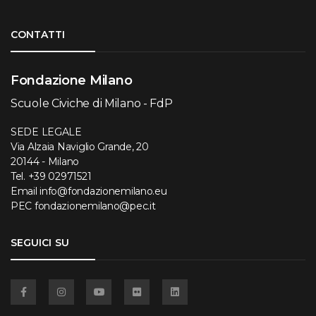
Torna su
CONTATTI
Fondazione Milano
Scuole Civiche di Milano - FdP
SEDE LEGALE
Via Alzaia Naviglio Grande, 20
20144 - Milano
Tel.
+39 02971521
Email
info@fondazionemilano.eu
PEC
fondazionemilano@pec.it
SEGUICI SU
Facebook
Instagram
YouTube
Flickr
Linkedin