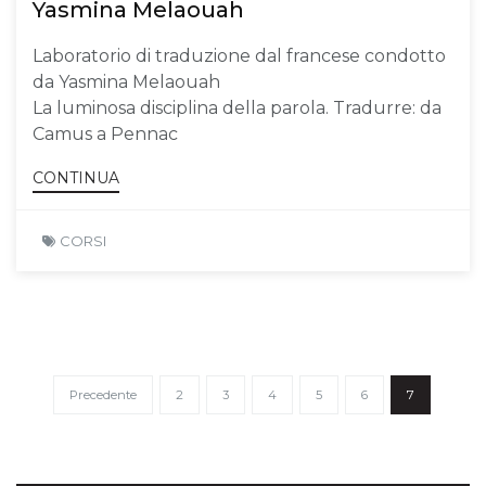
Yasmina Melaouah
Laboratorio di traduzione dal francese condotto
da Yasmina Melaouah
La luminosa disciplina della parola. Tradurre: da
Camus a Pennac
CONTINUA
CORSI
Precedente
2
3
4
5
6
7