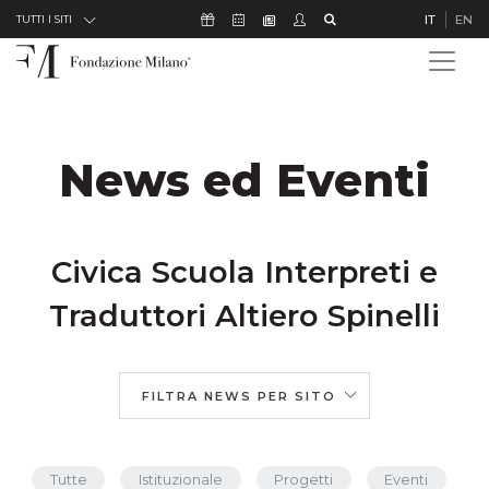
Skip to Content
Icona Sostienici
Icona Calendario Eventi
Icona Studenti
Icona Cerca
IT
EN
Icona Newsletter
TUTTI I SITI
News ed Eventi
Civica Scuola Interpreti e
Traduttori Altiero Spinelli
FILTRA NEWS PER SITO
Tutte
Istituzionale
Progetti
Eventi