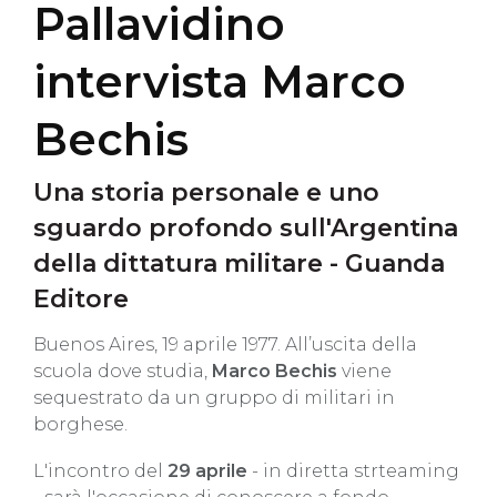
Pallavidino
intervista Marco
Bechis
Una storia personale e uno
sguardo profondo sull'Argentina
della dittatura militare - Guanda
Editore
Buenos Aires, 19 aprile 1977. All’uscita della
scuola dove studia,
Marco Bechis
viene
sequestrato da un gruppo di militari in
borghese.
L'incontro del
29 aprile
- in diretta strteaming