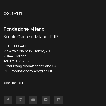
Torna su
CONTATTI
Fondazione Milano
Scuole Civiche di Milano - FdP
SEDE LEGALE
Via Alzaia Naviglio Grande, 20
20144 - Milano
Tel.
+39 02971521
Email
info@fondazionemilano.eu
PEC
fondazionemilano@pec.it
SEGUICI SU
Facebook
Instagram
YouTube
Flickr
Linkedin