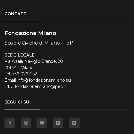
Torna su
CONTATTI
Fondazione Milano
Scuole Civiche di Milano - FdP
SEDE LEGALE
Via Alzaia Naviglio Grande, 20
20144 - Milano
Tel.
+39 02971521
Email
info@fondazionemilano.eu
PEC
fondazionemilano@pec.it
SEGUICI SU
Facebook
Instagram
YouTube
Flickr
Linkedin