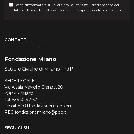
letta l'
Informativa sulla Privacy
, autorizzo il trattamento dei
dati per l'invio delle Newsletter facenti capo a Fondazione Milano.
Torna su
CONTATTI
Fondazione Milano
Scuole Civiche di Milano - FdP
SEDE LEGALE
Via Alzaia Naviglio Grande, 20
20144 - Milano
Tel.
+39 02971521
Email
info@fondazionemilano.eu
PEC
fondazionemilano@pec.it
SEGUICI SU