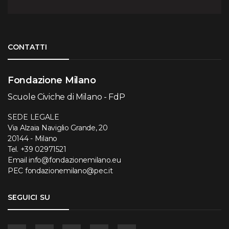
Torna su
CONTATTI
Fondazione Milano
Scuole Civiche di Milano - FdP
SEDE LEGALE
Via Alzaia Naviglio Grande, 20
20144 - Milano
Tel.
+39 02971521
Email
info@fondazionemilano.eu
PEC
fondazionemilano@pec.it
SEGUICI SU
Facebook
Instagram
YouTube
Flickr
Linkedin