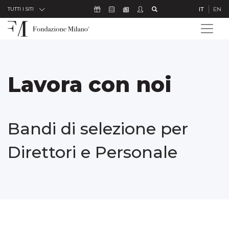
Skip to Content
Icona Sostienici
Icona Calendario Eventi
Icona Studenti
Icona Cerca
IT
EN
Icona Newsletter
TUTTI I SITI
Lavora con noi
Bandi di selezione per
Direttori e Personale