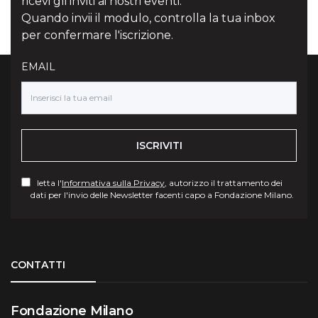
ricevi gli inviti ai nostri eventi.
Quando invii il modulo, controlla la tua inbox
per confermare l'iscrizione.
EMAIL
ISCRIVITI
letta l'
Informativa sulla Privacy
, autorizzo il trattamento dei
dati per l'invio delle Newsletter facenti capo a Fondazione Milano.
Torna su
CONTATTI
Fondazione Milano