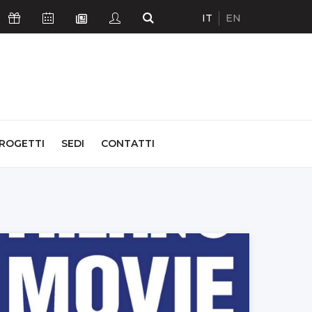
IT
EN
Icona Sostienici
Icona Calendario Eventi
Icona Studenti
Icona Cerca
Icona Newsletter
ROGETTI
SEDI
CONTATTI