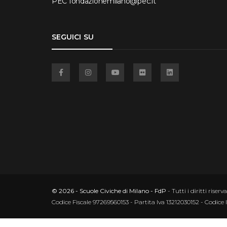
PEC
fondazionemilano@pec.it
SEGUICI SU
Facebook
Instagram
YouTube
Flickr
Linkedin
© 2026 - Scuole Civiche di Milano - FdP
- Tutti i diritti riserva
Codice Fiscale 97269560153 - Partita Iva 13212030152 - Codice 