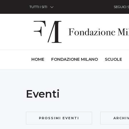
Skip to Content
TUTTI I SITI
SEGUICI 
(CURRENT)
HOME
FONDAZIONE MILANO
SCUOLE
Eventi
PROSSIMI EVENTI
ARCHI