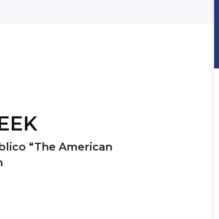
EEK
bblico “The American
n