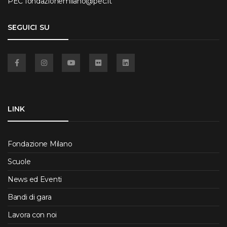
PEC
fondazionemilano@pec.it
SEGUICI SU
Facebook
Instagram
YouTube
Flickr
Linkedin
LINK
Fondazione Milano
Scuole
News ed Eventi
Bandi di gara
Lavora con noi