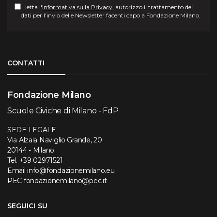
letta l'
Informativa sulla Privacy
, autorizzo il trattamento dei
dati per l'invio delle Newsletter facenti capo a Fondazione Milano.
Torna su
CONTATTI
Fondazione Milano
Scuole Civiche di Milano - FdP
SEDE LEGALE
Via Alzaia Naviglio Grande, 20
20144 - Milano
Tel.
+39 02971521
Email
info@fondazionemilano.eu
PEC
fondazionemilano@pec.it
SEGUICI SU