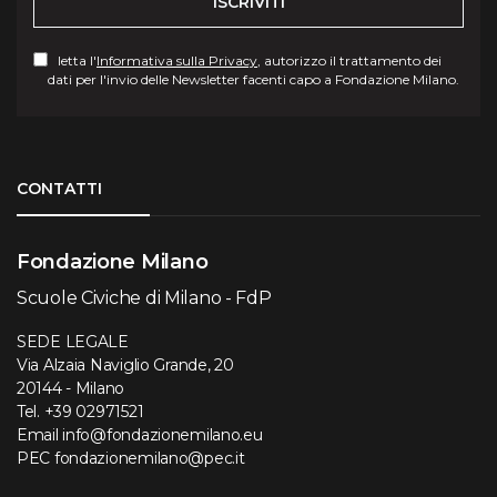
ISCRIVITI
letta l'
Informativa sulla Privacy
, autorizzo il trattamento dei
dati per l'invio delle Newsletter facenti capo a Fondazione Milano.
Torna su
CONTATTI
Fondazione Milano
Scuole Civiche di Milano - FdP
SEDE LEGALE
Via Alzaia Naviglio Grande, 20
20144 - Milano
Tel.
+39 02971521
Email
info@fondazionemilano.eu
PEC
fondazionemilano@pec.it