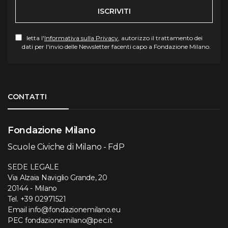
ISCRIVITI
letta l'
Informativa sulla Privacy
, autorizzo il trattamento dei
dati per l'invio delle Newsletter facenti capo a Fondazione Milano.
Torna su
CONTATTI
Fondazione Milano
Scuole Civiche di Milano - FdP
SEDE LEGALE
Via Alzaia Naviglio Grande, 20
20144 - Milano
Tel.
+39 02971521
Email
info@fondazionemilano.eu
PEC
fondazionemilano@pec.it