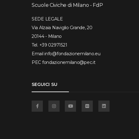
Scuole Civiche di Milano - FdP
SEDE LEGALE
Via Alzaia Naviglio Grande, 20
20144 - Milano
Tel.
+39 02971521
Email
info@fondazionemilano.eu
PEC
fondazionemilano@pec.it
SEGUICI SU
Facebook
Instagram
YouTube
Flickr
Linkedin