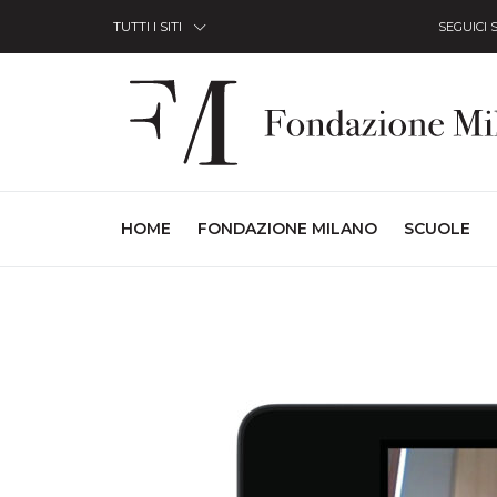
Skip to Content
TUTTI I SITI
SEGUICI 
(CURRENT)
HOME
FONDAZIONE MILANO
SCUOLE