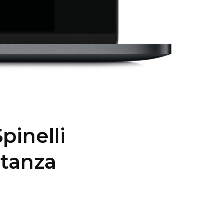
Spinelli
stanza