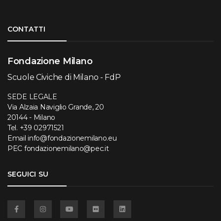
Torna su
CONTATTI
Fondazione Milano
Scuole Civiche di Milano - FdP
SEDE LEGALE
Via Alzaia Naviglio Grande, 20
20144 - Milano
Tel.
+39 02971521
Email
info@fondazionemilano.eu
PEC
fondazionemilano@pec.it
SEGUICI SU
Facebook
Instagram
YouTube
Flickr
Linkedin