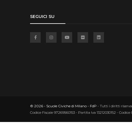
SEGUICI SU
Facebook
Instagram
YouTube
Flickr
Linkedin
© 2026 - Scuole Civiche di Milano - FdP
- Tutti i diritti riserva
Codice Fiscale 97269560153 - Partita Iva 13212030152 - Codice 