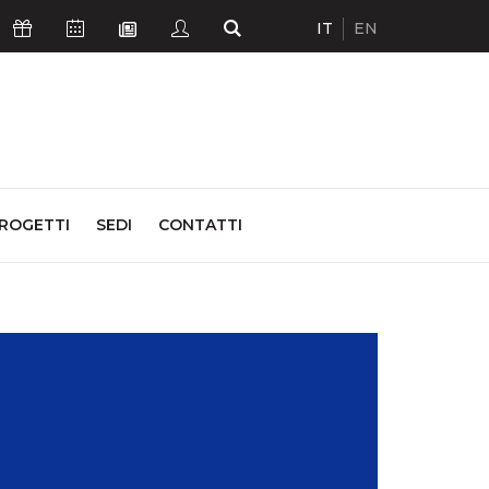
IT
EN
Icona Sostienici
Icona Calendario Eventi
Icona Studenti
Icona Cerca
Icona Newsletter
ROGETTI
SEDI
CONTATTI