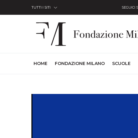
Skip to Content
TUTTI I SITI
SEGUICI 
(CURRENT)
HOME
FONDAZIONE MILANO
SCUOLE