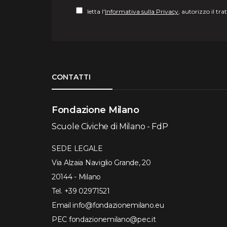
letta l'
Informativa sulla Privacy
, autorizzo il tr
Torna su
CONTATTI
Fondazione Milano
Scuole Civiche di Milano - FdP
SEDE LEGALE
Via Alzaia Naviglio Grande, 20
20144 - Milano
Tel.
+39 02971521
Email
info@fondazionemilano.eu
PEC
fondazionemilano@pec.it