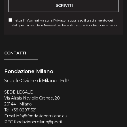
ISCRIVITI
letta l'
Informativa sulla Privacy
, autorizzo il trattamento dei
dati per l'invio delle Newsletter facenti capo a Fondazione Milano.
Torna su
CONTATTI
Fondazione Milano
Scuole Civiche di Milano - FdP
SEDE LEGALE
Via Alzaia Naviglio Grande, 20
20144 - Milano
Tel.
+39 02971521
Email
info@fondazionemilano.eu
PEC
fondazionemilano@pec.it