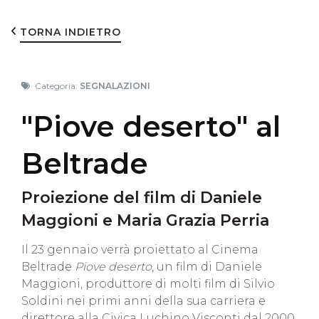
TORNA INDIETRO
Categoria:
SEGNALAZIONI
"Piove deserto" al
Beltrade
Proiezione del film di Daniele
Maggioni e Maria Grazia Perria
Il 23 gennaio verrà proiettato al Cinema
Beltrade
Piove deserto
, un film di Daniele
Maggioni, produttore di molti film di Silvio
Soldini nei primi anni della sua carriera e
direttore alla Civica Luchino Visconti dal 2000