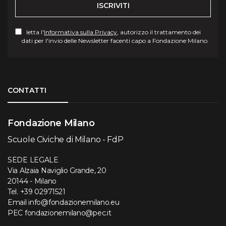
ISCRIVITI
letta l'
Informativa sulla Privacy
, autorizzo il trattamento dei
dati per l'invio delle Newsletter facenti capo a Fondazione Milano.
Torna su
CONTATTI
Fondazione Milano
Scuole Civiche di Milano - FdP
SEDE LEGALE
Via Alzaia Naviglio Grande, 20
20144 - Milano
Tel.
+39 02971521
Email
info@fondazionemilano.eu
PEC
fondazionemilano@pec.it