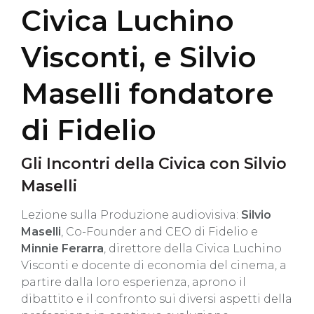
Civica Luchino
Visconti, e Silvio
Maselli fondatore
di Fidelio
Gli Incontri della Civica con Silvio
Maselli
Lezione sulla Produzione audiovisiva:
Silvio
Maselli
, Co-Founder and CEO di Fidelio e
Minnie Ferarra
, direttore della Civica Luchino
Visconti e docente di economia del cinema, a
partire dalla loro esperienza, aprono il
dibattito e il confronto sui diversi aspetti della