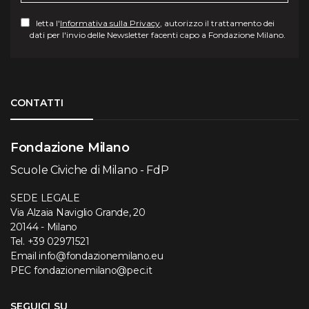
letta l'
Informativa sulla Privacy
, autorizzo il trattamento dei
dati per l'invio delle Newsletter facenti capo a Fondazione Milano.
Torna su
CONTATTI
Fondazione Milano
Scuole Civiche di Milano - FdP
SEDE LEGALE
Via Alzaia Naviglio Grande, 20
20144 - Milano
Tel.
+39 02971521
Email
info@fondazionemilano.eu
PEC
fondazionemilano@pec.it
SEGUICI SU