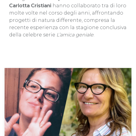
Carlotta Cristiani
hanno collaborato tra di loro
molte volte nel corso degli anni, affrontando
progetti di natura differente, compresa la
recente esperienza con la stagione conclusiva
della celebre serie
L’amica geniale
.