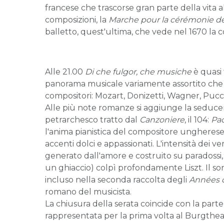
francese che trascorse gran parte della vita all
composizioni, la
Marche pour la cérémonie de
balletto, quest'ultima, che vede nel 1670 la c
Alle 21.00
Di che fulgor, che musich
e
è quasi 
panorama musicale variamente assortito che 
compositori: Mozart, Donizetti, Wagner, Puccin
Alle più note romanze si aggiunge la seducent
petrarchesco tratto dal
Canzoniere
, il 104:
Pac
l'anima pianistica del compositore ungherese,
accenti dolci e appassionati. L'intensità dei ver
generato dall'amore e costruito su paradossi, a
un ghiaccio) colpì profondamente Liszt. Il son
incluso nella seconda raccolta degli
Années 
romano del musicista.
La chiusura della serata coincide con la parte
rappresentata per la prima volta al Burgtheate