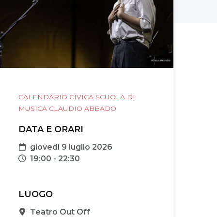
CALENDARIO CIVICA SCUOLA DI
MUSICA CLAUDIO ABBADO
DATA E ORARI
Data
giovedì 9 luglio 2026
Orari
19:00 - 22:30
LUOGO
Sede
Teatro Out Off