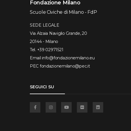
Fondazione Milano
Scuole Civiche di Milano - FdP
SEDE LEGALE
Via Alzaia Naviglio Grande, 20
20144 - Milano
Tel.
+39 02971521
Email
info@fondazionemilano.eu
PEC
fondazionemilano@pec.it
SEGUICI SU
Facebook
Instagram
YouTube
Flickr
Linkedin