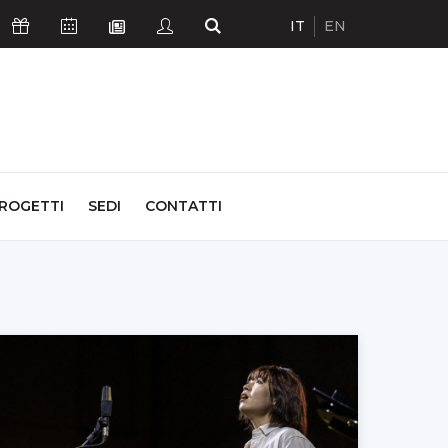
IT
EN
Icona Sostienici
Icona Calendario Eventi
Icona Studenti
Icona Cerca
Icona Newsletter
ROGETTI
SEDI
CONTATTI