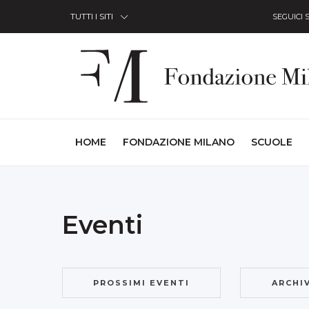
Skip to Content
TUTTI I SITI
SEGUICI 
(CURRENT)
HOME
FONDAZIONE MILANO
SCUOLE
Eventi
PROSSIMI EVENTI
ARCHI