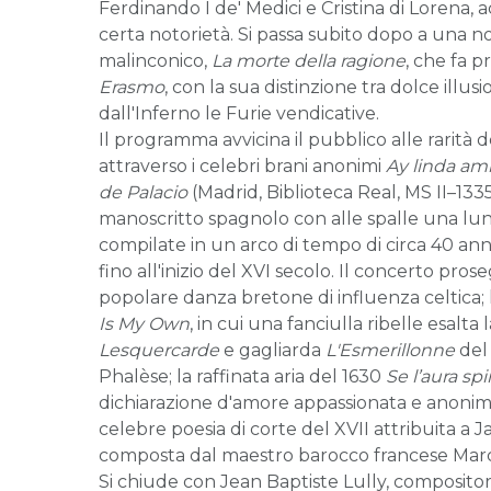
Ferdinando I de' Medici e Cristina di Lorena
certa notorietà. Si passa subito dopo a una
malinconico,
La morte della ragione
, che fa p
Erasmo
, con la sua distinzione tra dolce ill
dall'Inferno le Furie vendicative.
Il programma avvicina il pubblico alle rarità
attraverso i celebri brani anonimi
Ay linda am
de Palacio
(Madrid, Biblioteca Real, MS II–1335
manoscritto spagnolo con alle spalle una lung
compilate in un arco di tempo di circa 40 an
fino all'inizio del XVI secolo. Il concerto pr
popolare danza bretone di influenza celtica; l
Is My Own
, in cui una fanciulla ribelle esalt
Lesquercarde
e gagliarda
L'Esmerillonne
del
Phalèse; la raffinata aria del 1630
Se l’aura spi
dichiarazione d'amore appassionata e anoni
celebre poesia di corte del XVII attribuita a
composta dal maestro barocco francese Marc
Si chiude con Jean Baptiste Lully, compositore