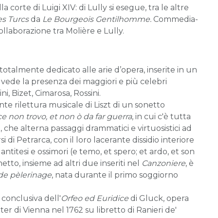
a corte di Luigi XIV: di Lully si esegue, tra le altre
s Turcs
da
Le Bourgeois Gentilhomme.
Commedia-
ollaborazione tra Molière e Lully.
totalmente dedicato alle arie d’opera, inserite in un
vede la presenza dei maggiori e più celebri
i, Bizet, Cimarosa, Rossini.
e rilettura musicale di Liszt di un sonetto
e non trovo, et non ò da far guerra
, in cui c'è tutta
 che alterna passaggi drammatici e virtuosistici ad
si di Petrarca, con il loro lacerante dissidio interiore
ntitesi e ossimori (e temo, et spero; et ardo, et son
etto, insieme ad altri due inseriti nel
Canzoniere
, è
de pèlerinage
, nata durante il primo soggiorno
 conclusiva dell'
Orfeo ed Euridice
di Gluck, opera
r di Vienna nel 1762 su libretto di Ranieri de'