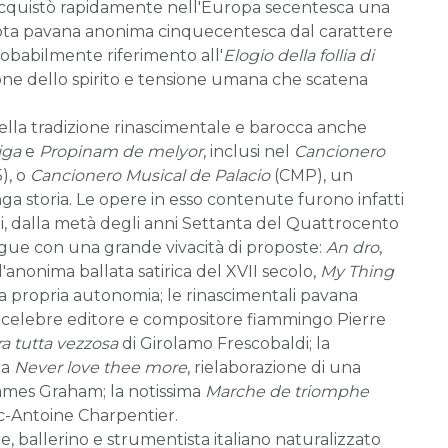
, acquistò rapidamente nell'Europa secentesca una
 nota pavana anonima cinquecentesca dal carattere
robabilmente riferimento all'
Elogio della follia di
usione dello spirito e tensione umana che scatena
 della tradizione rinascimentale e barocca anche
iga
e
Propinam de melyor
, inclusi nel
Cancionero
), o
Cancionero Musical de Palacio
(CMP), un
a storia. Le opere in esso contenute furono infatti
ni, dalla metà degli anni Settanta del Quattrocento
osegue con una grande vivacità di proposte:
An dro
,
'anonima ballata satirica del XVII secolo,
My Thing
a la propria autonomia; le rinascimentali pavana
 celebre editore e compositore fiammingo Pierre
ra tutta vezzosa
di Girolamo Frescobaldi; la
ma
Never love thee more
, rielaborazione di una
 James Graham; la notissima
Marche de triomphe
-Antoine Charpentier.
, ballerino e strumentista italiano naturalizzato