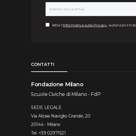
letta l'
Informativa sulla Privacy
, autorizzo il tr
Torna su
CONTATTI
Fondazione Milano
Scuole Civiche di Milano - FdP
SEDE LEGALE
Via Alzaia Naviglio Grande, 20
20144 - Milano
Tel.
+39 02971521