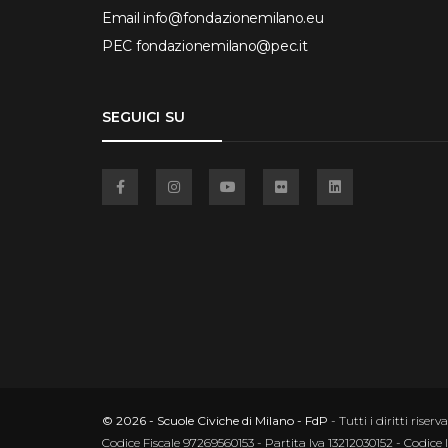
Email
info@fondazionemilano.eu
PEC
fondazionemilano@pec.it
SEGUICI SU
Facebook
Instagram
YouTube
Flickr
Linkedin
© 2026 - Scuole Civiche di Milano - FdP
- Tutti i diritti riserva
Codice Fiscale 97269560153 - Partita Iva 13212030152 - Codice 