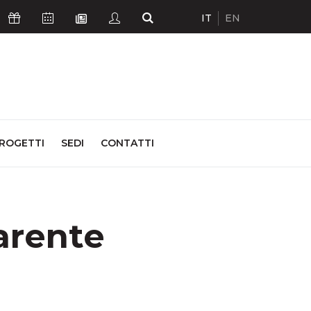
IT
EN
Icona Sostienici
Icona Calendario Eventi
Icona Studenti
Icona Cerca
Icona Newsletter
ROGETTI
SEDI
CONTATTI
arente