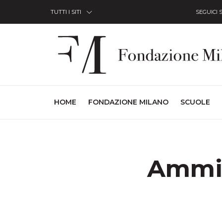
Skip to Content
TUTTI I SITI
SEGUICI 
(CURRENT)
HOME
FONDAZIONE MILANO
SCUOLE
Ammin