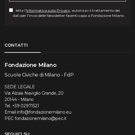
letta l'
Informativa sulla Privacy
, autorizzo il trattamento dei
dati per l'invio delle Newsletter facenti capo a Fondazione Milano.
Torna su
CONTATTI
Fondazione Milano
Scuole Civiche di Milano - FdP
SEDE LEGALE
Via Alzaia Naviglio Grande, 20
20144 - Milano
Tel.
+39 02971521
Email
info@fondazionemilano.eu
PEC
fondazionemilano@pec.it
SEGUICI SU