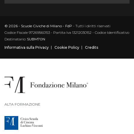
© 2026 - Scuole Civiche di Milano - FdP
- Tutti i diritti riservati
Codice Fiscale 97269560153 - Partita Iva 13212030152 - Codice Identificativo
Destinatario:
SUBM70N
Informativa sulla Privacy
Cookie Policy
Credits
ALTA FORMAZIONE