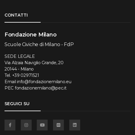
Torna su
CONTATTI
Fondazione Milano
Scuole Civiche di Milano - FdP
SEDE LEGALE
Via Alzaia Naviglio Grande, 20
20144 - Milano
Tel.
+39 02971521
Email
info@fondazionemilano.eu
PEC
fondazionemilano@pec.it
SEGUICI SU
Facebook
Instagram
YouTube
Flickr
Linkedin