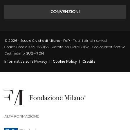
CONVENZIONI
© 2026 - Scuole Civiche di Milano - FdP
- Tutti i diritti riservati
Codice Fiscale 97269560153 - Partita Iva 13212030152 - Codice Identificativo
Destinatario:
SUBM70N
Informativa sulla Privacy
Cookie Policy
Credits
ALTA FORMAZIONE