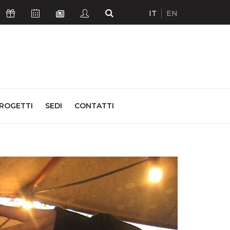
IT
EN
Icona Sostienici
Icona Calendario Eventi
Icona Studenti
Icona Cerca
Icona Newsletter
ROGETTI
SEDI
CONTATTI