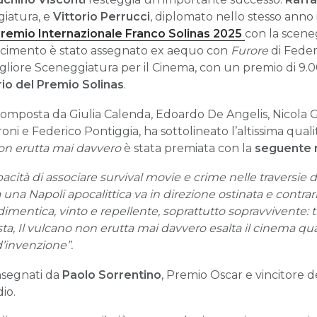
giatura, e
Vittorio Perrucci
, diplomato nello stesso anno
remio Internazionale Franco Solinas 2025
con la scen
noscimento è stato assegnato ex aequo con
Furore
di Feder
igliore Sceneggiatura per il Cinema, con un premio di 9.
io del Premio Solinas
.
composta da Giulia Calenda, Edoardo De Angelis, Nicola Gi
i e Federico Pontiggia, ha sottolineato l’altissima qualità
non erutta mai davvero
è stata premiata con la
seguente 
pacità di associare survival movie e crime nelle traversie 
a Napoli apocalittica va in direzione ostinata e contraria 
imentica, vinto e repellente, soprattutto sopravvivente:
sta, Il vulcano non erutta mai davvero esalta il cinema qua
d’invenzione”.
onsegnati da
Paolo Sorrentino
, Premio Oscar e vincitore d
dio.