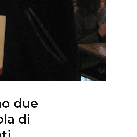
no due
la di
ti