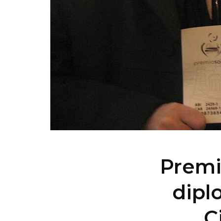
Premi
dipl
C