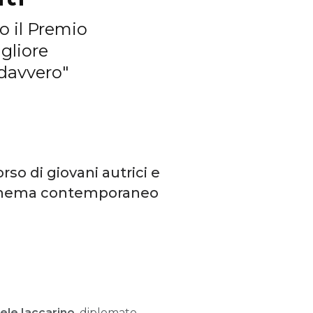
o il Premio
gliore
 davvero"
o di giovani autrici e
l cinema contemporaneo
ele Iaccarino
,
diplomato