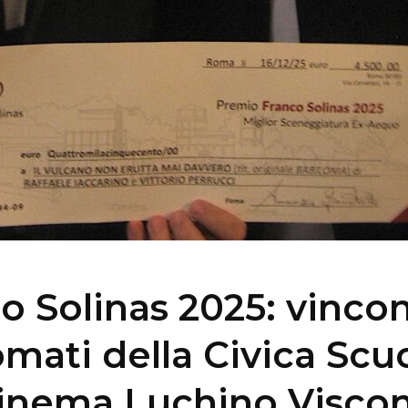
o Solinas 2025: vinco
omati della Civica Scuo
inema Luchino Viscon