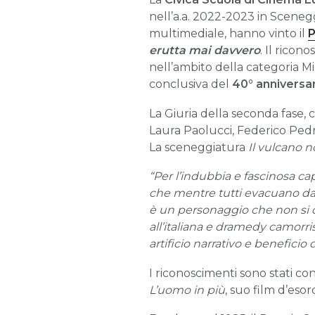
nell’a.a. 2022-2023
in Sceneg
multimediale, hanno vinto il
P
erutta mai davvero
. Il rico
nell’ambito della categoria M
conclusiva del
40° anniversar
La Giuria della seconda fase, 
Laura Paolucci, Federico Pedron
La sceneggiatura
Il vulcano 
“Per l’indubbia e fascinosa ca
che mentre tutti evacuano da un
è un personaggio che non si d
all’italiana e dramedy camorri
artificio narrativo e beneficio 
I riconoscimenti sono stati c
L’uomo in più
, suo film d’esor