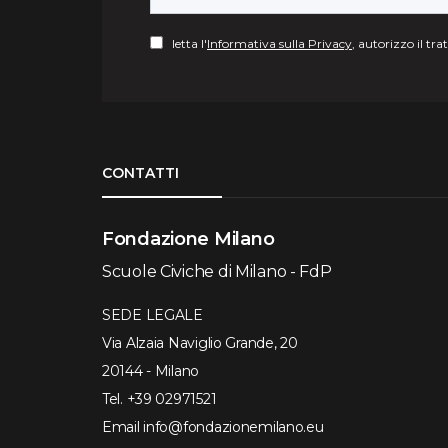
letta l'
Informativa sulla Privacy
, autorizzo il tr
Torna su
CONTATTI
Fondazione Milano
Scuole Civiche di Milano - FdP
SEDE LEGALE
Via Alzaia Naviglio Grande, 20
20144 - Milano
Tel.
+39 02971521
Email
info@fondazionemilano.eu