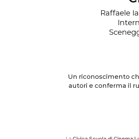
Raffaele I
Inter
Sceneggi
Un riconoscimento che
autori e conferma il 
La
Civica Scuola di Cinema L