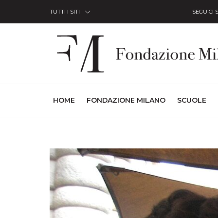
Skip to Content
TUTTI I SITI
SEGUICI 
(CURRENT)
HOME
FONDAZIONE MILANO
SCUOLE